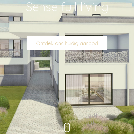
Sense full living
Ontdek ons huidig aanbod